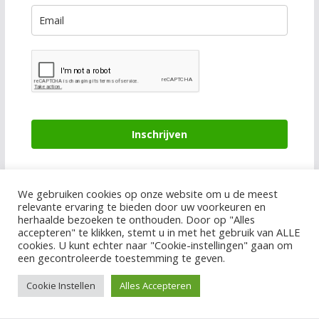
Inschrijven
We gebruiken cookies op onze website om u de meest
relevante ervaring te bieden door uw voorkeuren en
herhaalde bezoeken te onthouden. Door op "Alles
accepteren" te klikken, stemt u in met het gebruik van ALLE
cookies. U kunt echter naar "Cookie-instellingen" gaan om
een gecontroleerde toestemming te geven.
Copyright © 2026
Yawell
. Alle rechten voorbehouden.
Thema:
ColorMag
door ThemeGrill. Aangedreven door
Cookie Instellen
Alles Accepteren
WordPress
.