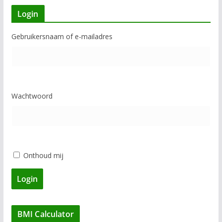
t
Login
e
g
Gebruikersnaam of e-mailadres
o
r
i
e
ë
Wachtwoord
n
Onthoud mij
Login
BMI Calculator