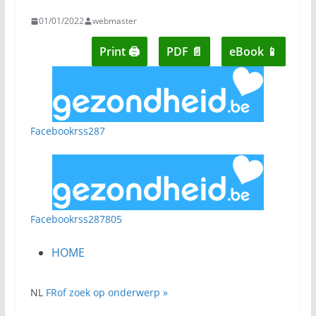
01/01/2022
webmaster
Print 🖨
PDF 📄
eBook 📱
Facebook
rss
287
Facebook
rss
287805
HOME
NL
FR
of zoek op onderwerp »