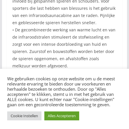
invloed bij gespannen spieren en schouders. Voor
sporters die last hebben van blessures is het gebruik
van een infraroodsaunacabine aan te raden. Pijnlijke
en geblesseerde spieren herstellen sneller.
• De gecombineerde werking van warme lucht en van
de infraroodstralen stimuleert de stofwisseling en
zorgt voor een intense doorbloeding van huid en
spieren. Zuurstof en bouwstoffen worden beter door
de spieren opgenomen, en afvalstoffen zoals
melkzuur worden afgevoerd.
• Infrarood sauna helpt bij reumatoïde artritis.
We gebruiken cookies op onze website om u de meest
relevante ervaring te bieden door uw voorkeuren en
Commentaar
herhaalde bezoeken te onthouden. Door op "Alles
• Reumatoïde artritis en fybromyalgie: Onderzoek bij
accepteren" te klikken, stemt u in met het gebruik van
ALLE cookies. U kunt echter naar "Cookie-instellingen"
patiënten met reumatoïde artritis en fybromyalgie
gaan om een gecontroleerde toestemming te geven.
toont aan dat sauna op korte termijn vaak een
positief effect (minder pijn, minder stijfheid,
Cookie Instellen
Alles Accepteren
beweeglijkheid) heeft. Dit effect is meer uitgesproken