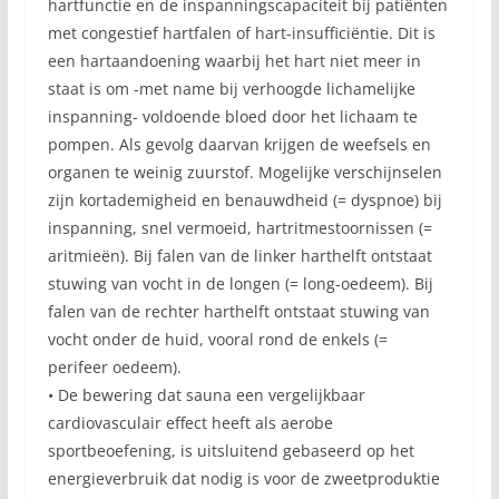
hartfunctie en de inspanningscapaciteit bij patiënten
met congestief hartfalen of hart-insufficiëntie. Dit is
een hartaandoening waarbij het hart niet meer in
staat is om -met name bij verhoogde lichamelijke
inspanning- voldoende bloed door het lichaam te
pompen. Als gevolg daarvan krijgen de weefsels en
organen te weinig zuurstof. Mogelijke verschijnselen
zijn kortademigheid en benauwdheid (= dyspnoe) bij
inspanning, snel vermoeid, hartritmestoornissen (=
aritmieën). Bij falen van de linker harthelft ontstaat
stuwing van vocht in de longen (= long-oedeem). Bij
falen van de rechter harthelft ontstaat stuwing van
vocht onder de huid, vooral rond de enkels (=
perifeer oedeem).
• De bewering dat sauna een vergelijkbaar
cardiovasculair effect heeft als aerobe
sportbeoefening, is uitsluitend gebaseerd op het
energieverbruik dat nodig is voor de zweetproduktie