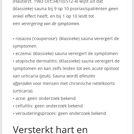
(Hautarzt. 1983 Oct;34(10):512-4) wijst uit dat
(klassieke) sauna bij 9 op 10 psoriasispatiënten geen
enkel effect heeft, en bij 1 op 10 leidt tot
een
verergering van de symptomen.
• rosacea (‘couperose’): (klassieke) sauna verergert de
symptomen
• eczema: (klassieke) sauna verergert de symptomen
• atopische dermatitis: (Klassieke) sauna verergert de
symptomen en kan zelfs leiden tot een acute opstoot
van urticaria (jeuk). Sauna wordt
alleszins
afgeraden
voor mensen met chronische netelkoorts
(urticaria).
• acne: geen onderzoek bekend
• cellulitis: geen onderzoek bekend
• verouderingsproces: geen onderzoek bekend
Versterkt hart en