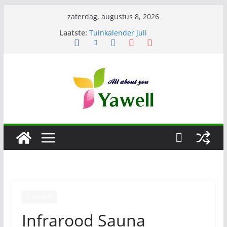
Ga
zaterdag, augustus 8, 2026
Wat eten wij in Juli
naar
Laatste:
Tuinkalender juli
de
Lang en gezond leven
Augustus
inhoud
Tuinkalender augustus
ALGEMEEN
Infrarood Sauna