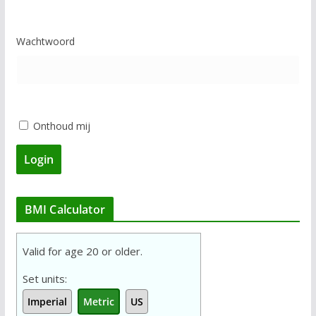
e
ë
Wachtwoord
n
Onthoud mij
Login
BMI Calculator
Valid for age 20 or older.
Set units:
Imperial
Metric
US