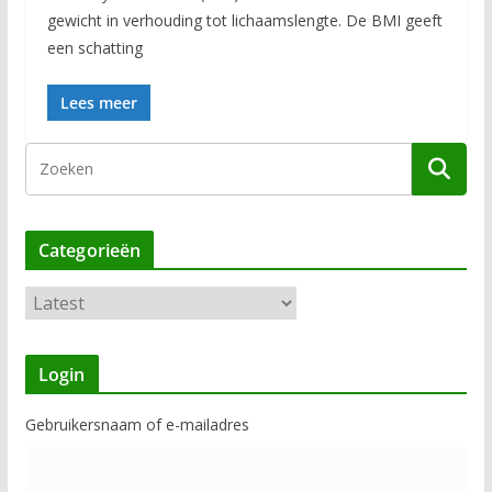
gewicht in verhouding tot lichaamslengte. De BMI geeft
een schatting
Lees meer
Categorieën
C
a
t
Login
e
g
Gebruikersnaam of e-mailadres
o
r
i