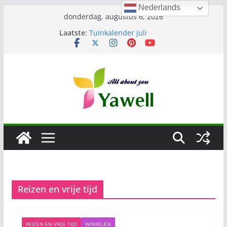
Nederlands
Ga
donderdag, augustus 6, 2026
naar
Laatste:
Tuinkalender juli
de
Lang en gezond leven
Augustus
inhoud
Tuinkalender augustus
Wat eten wij in Juli
Reizen en vrije tijd
REIZEN EN VRIJE TIJD
WINKELEN