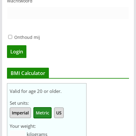
Wachtwoord
n
Onthoud mij
Login
BMI Calculator
Valid for age 20 or older.
Set units:
Imperial
Metric
US
Your weight:
kilograms