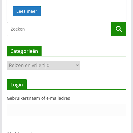
Lees meer
Categorieën
C
a
t
Login
e
g
Gebruikersnaam of e-mailadres
o
r
i
e
ë