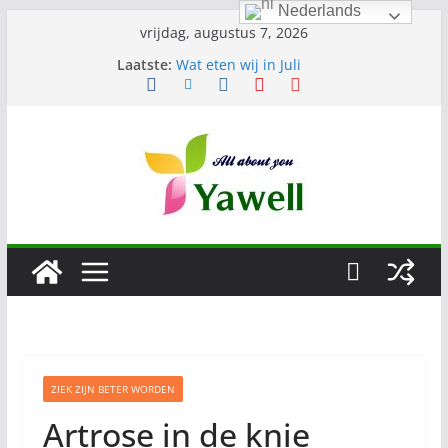
Nederlands
Ga
vrijdag, augustus 7, 2026
naar
Laatste:
Wat eten wij in Juli
de
Tuinkalender juli
Lang en gezond leven
inhoud
Augustus
Tuinkalender augustus
ZIEK ZIJN BETER WORDEN
Artrose in de knie