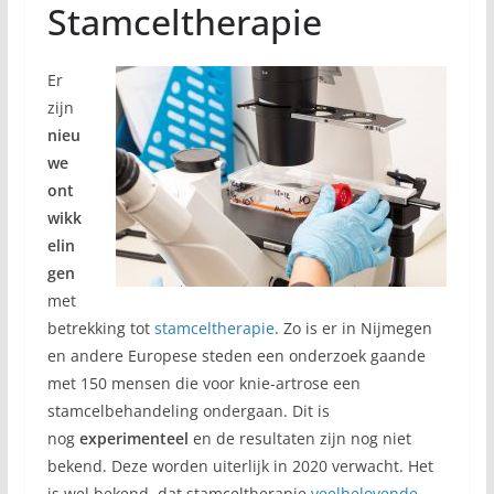
Stamceltherapie
Er
zijn
nieu
we
ont
wikk
elin
gen
met
betrekking tot
stamceltherapie
. Zo is er in Nijmegen
en andere Europese steden een onderzoek gaande
met 150 mensen die voor knie-artrose een
stamcelbehandeling ondergaan. Dit is
nog
experimenteel
en de resultaten zijn nog niet
bekend. Deze worden uiterlijk in 2020 verwacht. Het
is wel bekend, dat stamceltherapie
veelbelovende