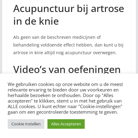
Acupunctuur bij artrose
in de knie
Als geen van de beschreven medicijnen of
behandeling voldoende effect hebben, dan kunt u bij
artrose in knie altijd nog acupunctuur overwegen.
Video’s van oefeningen
voor de knie
We gebruiken cookies op onze website om u de meest
relevante ervaring te bieden door uw voorkeuren en
herhaalde bezoeken te onthouden. Door op "Alles
Oefeningen om de pijn in uw knie te verminderen en
accepteren" te klikken, stemt u in met het gebruik van
de spieren eromheen te versterken.
ALLE cookies. U kunt echter naar "Cookie-instellingen"
gaan om een gecontroleerde toestemming te geven.
#7 Oefening voor de
Cookie Instellen
Alles Accepteren
knie bij reumatische