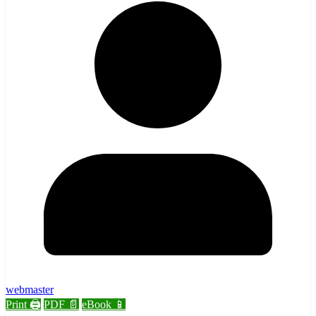
webmaster
Print 🖨
PDF 📄
eBook 📱