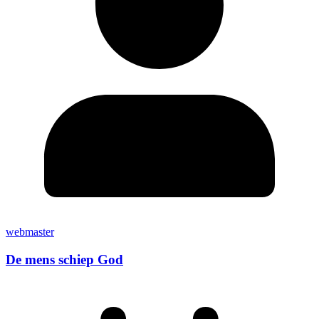
webmaster
De mens schiep God