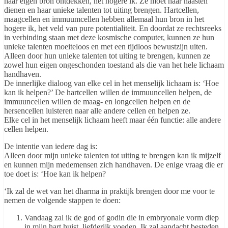
haar eigen bron ontdekken, het hogere ik. Ze moet haar naasten
dienen en haar unieke talenten tot uiting brengen. Hartcellen,
maagcellen en immuumcellen hebben allemaal hun bron in het
hogere ik, het veld van pure potentialiteit. En doordat ze rechtsreeks
in verbinding staan met deze kosmische computer, kunnen ze hun
unieke talenten moeiteloos en met een tijdloos bewustzijn uiten.
Alleen door hun unieke talenten tot uiting te brengen, kunnen ze
zowel hun eigen ongeschonden toestand als die van het hele lichaam
handhaven.
De innerlijke dialoog van elke cel in het menselijk lichaam is: ‘Hoe
kan ik helpen?’ De hartcellen willen de immuuncellen helpen, de
immuuncellen willen de maag- en longcellen helpen en de
hersencellen luisteren naar alle andere cellen en helpen ze.
Elke cel in het menselijk lichaam heeft maar één functie: alle andere
cellen helpen.
De intentie van iedere dag is:
Alleen door mijn unieke talenten tot uiting te brengen kan ik mijzelf
en kunnen mijn medemensen zich handhaven. De enige vraag die er
toe doet is: ‘Hoe kan ik helpen?
‘Ik zal de wet van het dharma in praktijk brengen door me voor te
nemen de volgende stappen te doen:
Vandaag zal ik de god of godin die in embryonale vorm diep
in mijn hart huist, liefderijk voeden. Ik zal aandacht besteden