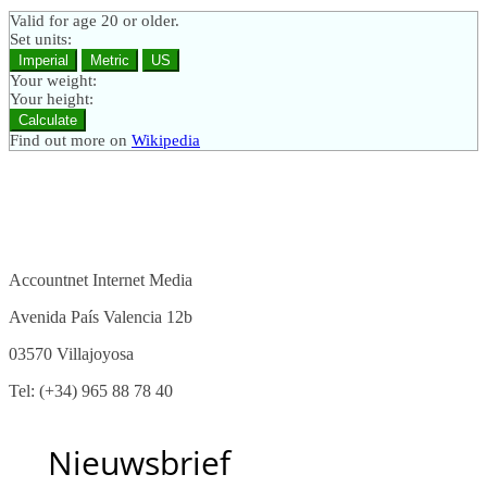
Valid for age 20 or older.
Set units:
Imperial
Metric
US
Your weight:
Your height:
Calculate
Find out more on
Wikipedia
Accountnet Internet Media
Avenida País Valencia 12b
03570 Villajoyosa
Tel: (+34) 965 88 78 40
Nieuwsbrief