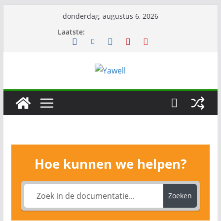
Ga
donderdag, augustus 6, 2026
naar
Laatste:
de
inhoud
Hoe kunnen we helpen?
Zoeken