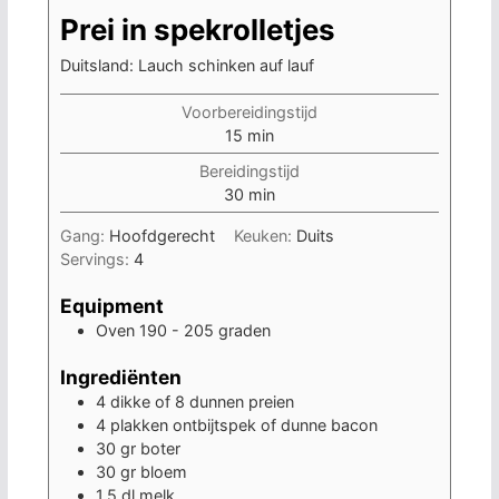
Prei in spekrolletjes
Duitsland: Lauch schinken auf lauf
Voorbereidingstijd
minuten
15
min
Bereidingstijd
minuten
30
min
Gang:
Hoofdgerecht
Keuken:
Duits
Servings:
4
Equipment
Oven 190 - 205 graden
Ingrediënten
4
dikke of 8 dunnen preien
4
plakken ontbijtspek of dunne bacon
30
gr
boter
30
gr
bloem
1,5
dl
melk